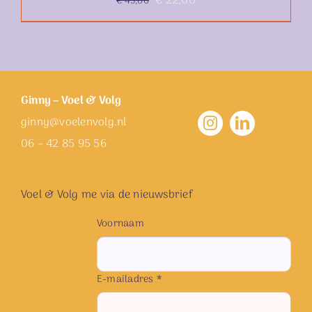
Oorspronkelijke
Huidige
€
22,00
€
45,00
prijs
prijs
was:
is:
€ 45,00.
€ 22,00.
Ginny – Voel & Volg
ginny@voelenvolg.nl
06 – 42 85 95 56
Voel & Volg me via de nieuwsbrief
Voornaam
E-mailadres *