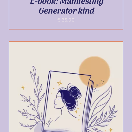
E-book: Manifesting
Generator kind
€
35,00
TOEVOEGEN AAN WINKELWAGEN
/
DETAILS