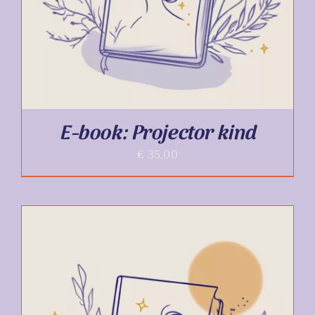
E-book: Projector kind
€
35,00