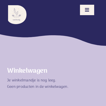
Ga
naar
Toggle
inhoud
Navigatio
Voel & Volg Methode
Opleiding
Events
Winkelwagen
Contact
Je winkelmandje is nog leeg.
Geen producten in de winkelwagen.