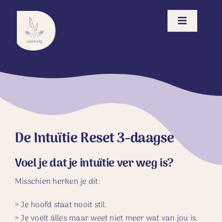
Ga
naar
Toggle
inhoud
Navigatio
Voel & Volg Methode
Opleiding
Events
De Intuïtie Reset 3-daagse
Contact
Voel je dat je intuïtie ver weg is?
Misschien herken je dit:
> Je hoofd staat nooit stil.
> Je voelt álles maar weet niet meer wat van jou is.