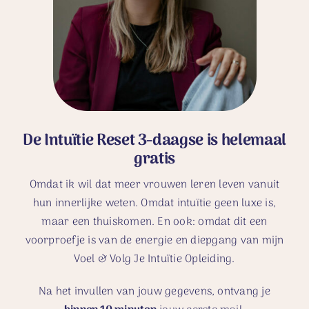
De Intuïtie Reset 3-daagse is helemaal
gratis
Omdat ik wil dat meer vrouwen leren leven vanuit
hun innerlijke weten. Omdat intuïtie geen luxe is,
maar een thuiskomen. En ook: omdat dit een
voorproefje is van de energie en diepgang van mijn
Voel & Volg Je Intuïtie Opleiding.
Na het invullen van jouw gegevens, ontvang je